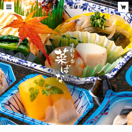
味彩旬香 菜ばな